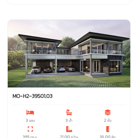
MO-H2-39501.03
3
3
2
นอน
น้ำ
ชั้น
395
21.00
18.00
ตร.ม.
กว้าง
ลึก