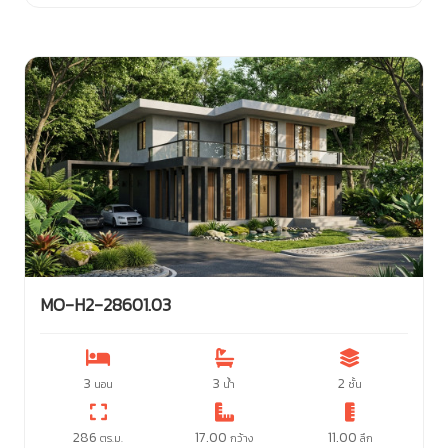
MO-H2-28601.03
3
3
2
นอน
น้ำ
ชั้น
286
17.00
11.00
ตร.ม.
กว้าง
ลึก