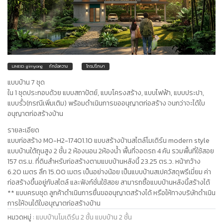
LINEID: gimyong
ทักข้อความ
โทรปรึกษา
แบบบ้าน 7 ชุด
ใน 1 ชุดประกอบด้วย แบบสถาปัตย์, แบบโครงสร้าง, แบบไฟฟ้า, แบบประปา,
แบบรั้ว(กรณีเพิ่มเติม) พร้อมดำเนินการขออนุญาตก่อสร้าง จนกว่าจะได้ใบ
อนุญาตก่อสร้างบ้าน
รายละเอียด
แบบก่อสร้าง MO-H2-17401.10 แบบสร้างบ้านสไตล์โมเดิร์น modern style
แบบบ้านใต้ถุนสูง 2 ชั้น 2 ห้องนอน 2ห้องน้ำ พื้นที่จอดรถ 4 คัน รวมพื้นที่ใช้สอย
157 ตร.ม. ที่ดินสำหรับก่อสร้างตามแบบบ้านหลังนี้ 23.25 ตร.ว. หน้ากว้าง
6.20 เมตร ลึก 15.00 เมตร เป็นอย่างน้อย เป็นแบบบ้านสเปควัสดุพรีเมี่ยม ค่า
ก่อสร้างขึ้นอยู่กับสไตล์ และฟังก์ชั่นใช้สอย สามารถซื้อแบบบ้านหลังนี้สร้างได้
** แบบครบชุด ลูกค้าดำเนินการยื่นขออนุญาตสร้างได้ หรือให้ทางบริษัทดำเนิน
การให้จนได้ใบอนุญาตก่อสร้างบ้าน
หมวดหมู่
:
แบบบ้านโมเดิร์น 2 ชั้น
แบบบ้าน 2 ชั้น