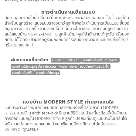
การดำเนินงานเขียนแบบ
ทีมงานออกแบบให้คำปรึกษาเป็นการพิเศษตลอดจนส่งมอบงาน ไปสำรวจที่ดิน
สำหรับปลูกสร้าง เสนอแบบร่างจนกว่าลูกค้าพอใจ ดำเนินการเขียนแบบ ยื่นขอ
อนุญาต จนแล้วเสร็จ สามารถปรึกษาทีมงานได้ตลอดเวลาตามที่ลูกค้าสะดวก
สนใจแบบบ้าน MO-H2-17401.10 ลูกค้าเข้ามาคุยที่สำนักงานได้ทุกวัน หรือนอก
สถานที่ก็ได้ครับ สามารถดูรายละเอียดการเสนองวดงาน
แบบแปลนสำเร็จรูป
หรือ
ออกแบบใหม่
ค้นหาแบบเกี่ยวข้อง
:
แบบบ้านโมเดิร์น 2 ชั้น
แบบบ้านโมเดิร์น 2 ห้องนอน
แบบบ้านใต้ถุนสูง 2 ชั้น 2 ห้องนอน
Modern Style
แบบบ้านใต้ถุนสูง 2 ชั้น
แบบบ้านโมเดิร์น
แบบบ้านใต้ถุนสูง
แบบบ้าน MODERN STYLE ท่านอาจสนใจ
แบบบ้านด้านล่างนี้ แสดงแบบบ้านคล้ายกันหรือสไตล์เดียวกัน
MODERN
STYLE
แบบบ้าน architect-bkk มีหลายซีรีย์ แบบบ้านเกี่ยวข้องนี้เป็นลักษณะ
การออกแบบอยู่ใน
MODERN STYLE
ลูกค้าเปรียบเทียบดูแบบบ้านโมเดิร์นได้
ครับ หากต้องการออกแบบใหม่ แบบพิเศษปรึกษาทีมงานได้ครับ
082-
5514990
(คุณสิริน)