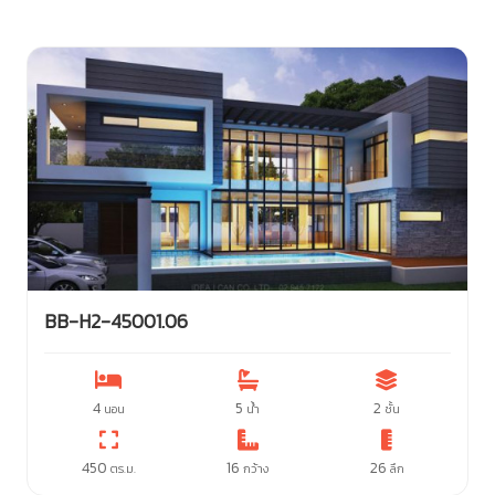
BB-H2-45001.06
4
5
2
นอน
น้ำ
ชั้น
450
16
26
ตร.ม.
กว้าง
ลึก