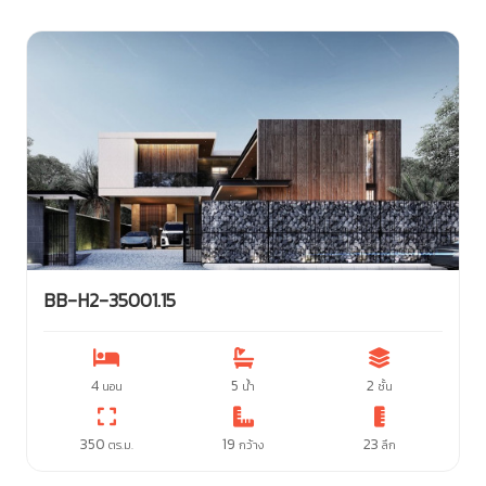
BB-H2-35001.15
4
5
2
นอน
น้ำ
ชั้น
350
19
23
ตร.ม.
กว้าง
ลึก