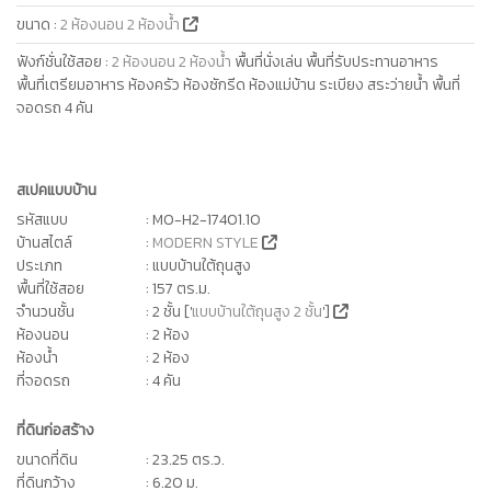
ขนาด
:
2 ห้องนอน 2 ห้องน้ำ
ฟังก์ชั่นใช้สอย
:
2 ห้องนอน 2 ห้องน้ำ
พื้นที่นั่งเล่น พื้นที่รับประทานอาหาร
พื้นที่เตรียมอาหาร ห้องครัว ห้องซักรีด ห้องแม่บ้าน ระเบียง สระว่ายน้ำ พื้นที่
จอดรถ 4 คัน
สเปคแบบบ้าน
รหัสแบบ
: MO-H2-17401.10
บ้านสไตล์
:
MODERN STYLE
ประเภท
: แบบบ้านใต้ถุนสูง
พื้นที่ใช้สอย
: 157 ตร.ม.
จำนวนชั้น
: 2 ชั้น ['
แบบบ้านใต้ถุนสูง 2 ชั้น
']
ห้องนอน
: 2 ห้อง
ห้องน้ำ
: 2 ห้อง
ที่จอดรถ
: 4 คัน
ที่ดินก่อสร้าง
ขนาดที่ดิน
: 23.25 ตร.ว.
ที่ดินกว้าง
: 6.20 ม.