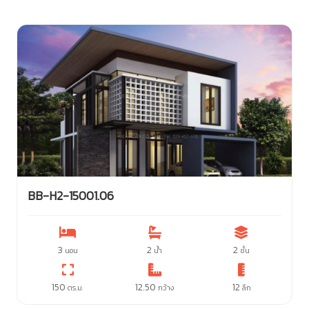
BB-H2-15001.06
3
2
2
นอน
น้ำ
ชั้น
150
12.50
12
ตร.ม.
กว้าง
ลึก