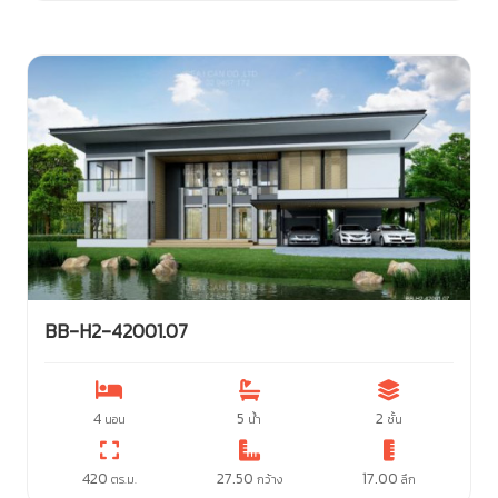
BB-H2-42001.07
4
5
2
นอน
น้ำ
ชั้น
420
27.50
17.00
ตร.ม.
กว้าง
ลึก