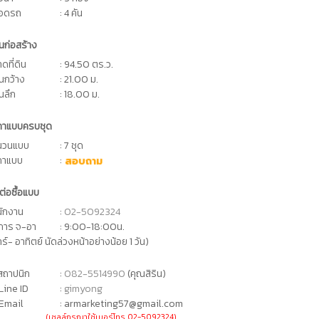
จอดรถ
: 4 คัน
ดินก่อสร้าง
ดที่ดิน
: 94.50 ตร.ว.
ดินกว้าง
: 21.00 ม.
ินลึก
: 18.00 ม.
คาแบบครบชุด
นวนแบบ
: 7 ชุด
คาแบบ
:
สอบถาม
ต่อซื้อแบบ
นักงาน
:
02-5092324
ิการ จ-อา
: 9:00-18:00น.
าร์- อาทิตย์ นัดล่วงหน้าอย่างน้อย 1 วัน)
ถาปนิก
:
082-5514990
(คุณสิริน)
Line ID
:
gimyong
Email
: armarketing57@gmail.com
(เซลล์กรุณาใช้เบอร์โทร 02-5092324)