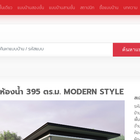
ั้นเดียว
แบบบ้านสองชั้น
แบบบ้านสามชั้น
สถาปนิก
ซื้อแบบบ้าน
บทความ
ค้นหาแ
3 ห้องน้ำ 395 ตร.ม. MODERN STYLE
สเ
รห
บ้า
พื้
จำน
ห้
ห้อ