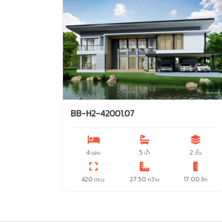
BB-H2-42001.07
4
5
2
นอน
น้ำ
ชั้น
420
27.50
17.00
ตร.ม.
กว้าง
ลึก