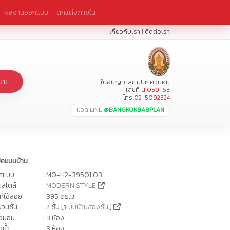
ผลงานออกแบบ
ตกแต่งภายใน
เกี่ยวกับเรา
|
ติดต่อเรา
บบ
ใบอนุญาตสถาปนิกควบคุม
เลขที่
น 059-63
โทร
02-5092324
แอด LINE
@BANGKOKBABPLAN
ปคแบบบ้าน
ัสแบบ
: MO-H2-39501.03
นสไตล์
:
MODERN STYLE
นที่ใช้สอย
: 395 ตร.ม.
วนชั้น
: 2 ชั้น ['
แบบบ้านสองชั้น
']
องนอน
: 3 ห้อง
งน้ำ
: 3 ห้อง