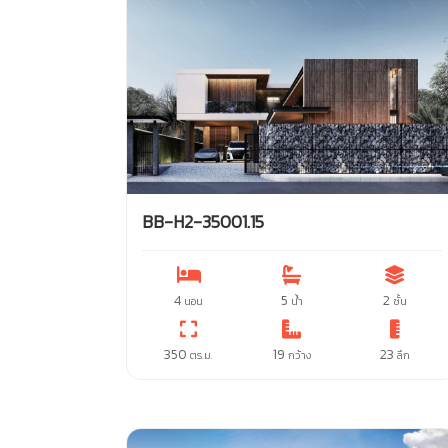
BB-H2-35001.15
4
5
2
นอน
น้ำ
ชั้น
350
19
23
ตร.ม.
กว้าง
ลึก