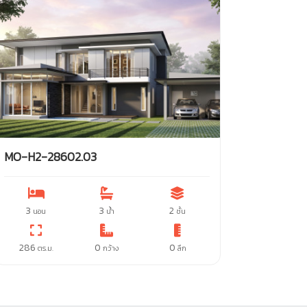
MO-H2-28602.03
3
3
2
นอน
น้ำ
ชั้น
286
0
0
ตร.ม.
กว้าง
ลึก