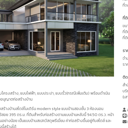
ที่
ที่
ขนา
ที่
ที่ด
รา
จำ
รา
ติด
สำ
บร
บโครงสร้าง, แบบไฟฟ้า, แบบประปา, แบบรั้ว(กรณีเพิ่มเติม) พร้อมดำเนิน
(เส
บอนุญาตก่อสร้างบ้าน
้างบ้านสไตล์โมเดิร์น modern style แบบบ้านสองชั้น 3 ห้องนอน
ส
ี่ใช้สอย 395 ตร.ม. ที่ดินสำหรับก่อสร้างตามแบบบ้านหลังนี้ 94.50 ตร.ว. หน้า
อย่างน้อย เป็นแบบบ้านสเปควัสดุพรีเมี่ยม ค่าก่อสร้างขึ้นอยู่กับสไตล์ และ
นี้สร้างได้