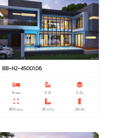
BB-H2-45001.06
4
5
2
นอน
น้ำ
ชั้น
450
16
26
ตร.ม.
กว้าง
ลึก