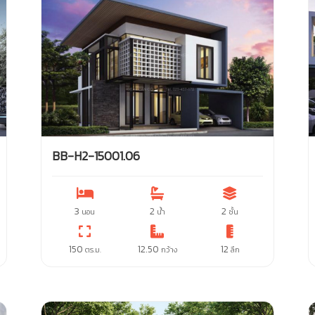
BB-H2-15001.06
3
2
2
นอน
น้ำ
ชั้น
150
12.50
12
ตร.ม.
กว้าง
ลึก