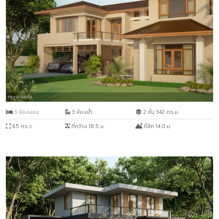
TR-H2-342.01
3 ห้องนอน
3 ห้องน้ำ
2 ชั้น 342 ตร.ม.
65 ตร.ว.
ที่กว้าง 18.5 ม.
ที่ลึก 14.0 ม.