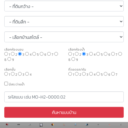
เลือกห้องนอน
เลือกห้องน้ำ
1
2
3
4
5
6
7
1
2
3
4
5
6
7
8
9
8
9
เลือกชั้น
ที่จอดรถ/คัน
1
2
3
4
1
2
3
4
5
6
7
มีสระว่ายน้ำ