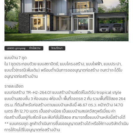
LINEID: gimyong
ทักข้อความ
โทรปรึกษา
แบบบ้าน 7 ชุด
ใน 1 ชุดประกอบด้วย แบบสถาปัตย์, แบบโครงสร้าง, แบบไฟฟ้า, แบบประปา,
แบบรั้ว(กรณีเพิ่มเติม) พร้อมดำเนินการขออนุญาตก่อสร้าง จนกว่าจะได้ใบ
อนุญาตก่อสร้างบ้าน
รายละเอียด
แบบก่อสร้าง TR-H2-264.01 แบบสร้างบ้านสไตล์โมเดิร์น tropical style
แบบบ้านสองชั้น 3 ห้องนอน 4ห้องน้ำ พื้นที่จอดรถ 2 คัน รวมพื้นที่ใช้สอย 264
ตร.ม. ที่ดินสำหรับก่อสร้างตามแบบบ้านหลังนี้ 46.67 ตร.ว. หน้ากว้าง 14.70
เมตร ลึก 12.70 เมตร เป็นอย่างน้อย เป็นแบบบ้านสเปควัสดุพรีเมี่ยม ค่า
ก่อสร้างขึ้นอยู่กับสไตล์ และฟังก์ชั่นใช้สอย สามารถซื้อแบบบ้านหลังนี้สร้างได้
** แบบครบชุด ลูกค้าดำเนินการยื่นขออนุญาตสร้างได้ หรือให้ทางบริษัทดำเนิน
การให้จนได้ใบอนุญาตก่อสร้างบ้าน