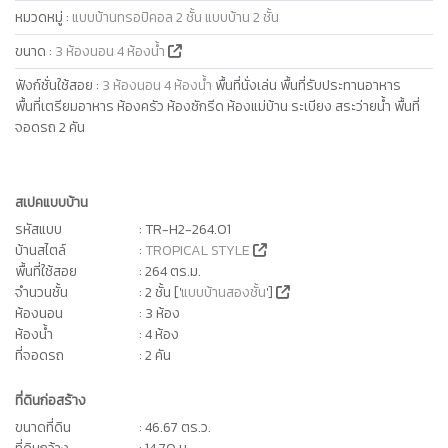
หมวดหมู่
:
แบบบ้านทรอปิคอล 2 ชั้น
แบบบ้าน 2 ชั้น
ขนาด
:
3 ห้องนอน 4 ห้องน้ำ
ฟังก์ชั่นใช้สอย
:
3 ห้องนอน 4 ห้องน้ำ
พื้นที่นั่งเล่น พื้นที่รับประทานอาหาร
พื้นที่เตรียมอาหาร ห้องครัว ห้องซักรีด ห้องแม่บ้าน ระเบียง สระว่ายน้ำ พื้นที่
จอดรถ 2 คัน
สเปคแบบบ้าน
รหัสแบบ
: TR-H2-264.01
บ้านสไตล์
:
TROPICAL STYLE
พื้นที่ใช้สอย
: 264 ตร.ม.
จำนวนชั้น
: 2 ชั้น ['
แบบบ้านสองชั้น
']
ห้องนอน
: 3 ห้อง
ห้องน้ำ
: 4 ห้อง
ที่จอดรถ
: 2 คัน
ที่ดินก่อสร้าง
ขนาดที่ดิน
: 46.67 ตร.ว.