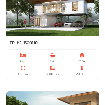
TR-H2-15001.10
2
2
2
นอน
น้ำ
ชั้น
139
17.00
20.50
ตร.ม.
กว้าง
ลึก