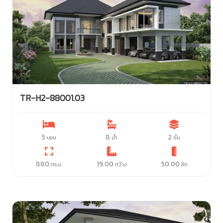
TR-H2-88001.03
5
8
2
นอน
น้ำ
ชั้น
880
19.00
50.00
ตร.ม.
กว้าง
ลึก