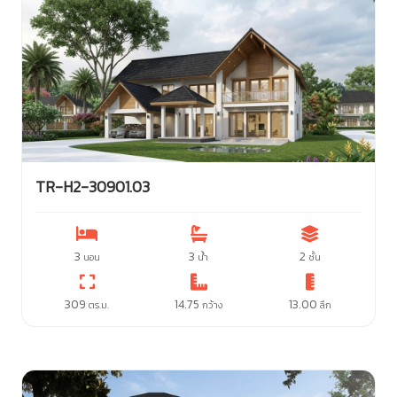
TR-H2-30901.03
3
3
2
นอน
น้ำ
ชั้น
309
14.75
13.00
ตร.ม.
กว้าง
ลึก