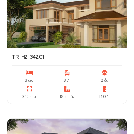
TR-H2-342.01
3
3
2
นอน
น้ำ
ชั้น
342
18.5
14.0
ตร.ม.
กว้าง
ลึก