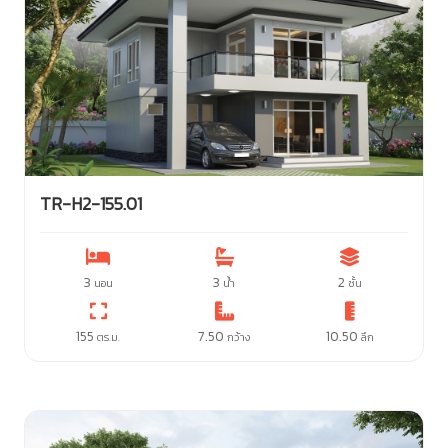
TR-H2-155.01
3
3
2
นอน
น้ำ
ชั้น
155
7.50
10.50
ตร.ม.
กว้าง
ลึก