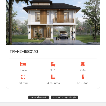
TR-H2-16801.10
3
3
2
นอน
น้ำ
ชั้น
151
14.50
17.00
ตร.ม.
กว้าง
ลึก
|
รวมแบบบ้านสองชั้น
รวมแบบบ้าน tropical style