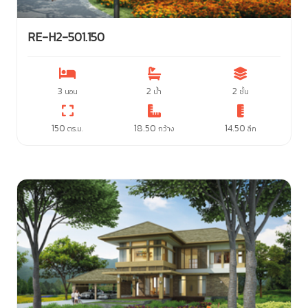
RE-H2-501.150
3
2
2
นอน
น้ำ
ชั้น
150
18.50
14.50
ตร.ม.
กว้าง
ลึก