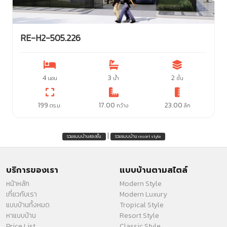
RE-H2-505.226
4
3
2
นอน
น้ำ
ชั้น
199
17.00
23.00
ตร.ม.
กว้าง
ลึก
|
รวมแบบบ้านสองชั้น
รวมแบบบ้าน resort style
บริการของเรา
แบบบ้านตามสไตล์
หน้าหลัก
Modern Style
เกี่ยวกับเรา
Modern Luxury
แบบบ้านทั้งหมด
Tropical Style
หาแบบบ้าน
Resort Style
Price List
Classic Style