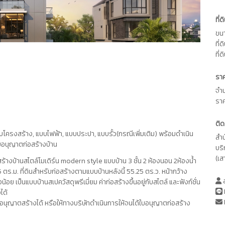
ที่
ขนา
ที่
ที่ด
รา
จำ
รา
ติด
บโครงสร้าง, แบบไฟฟ้า, แบบประปา, แบบรั้ว(กรณีเพิ่มเติม) พร้อมดำเนิน
สำ
บอนุญาตก่อสร้างบ้าน
บร
(เส
งบ้านสไตล์โมเดิร์น modern style แบบบ้าน 3 ชั้น 2 ห้องนอน 2ห้องน้ำ
95 ตร.ม. ที่ดินสำหรับก่อสร้างตามแบบบ้านหลังนี้ 55.25 ตร.ว. หน้ากว้าง
ส
อย เป็นแบบบ้านสเปควัสดุพรีเมี่ยม ค่าก่อสร้างขึ้นอยู่กับสไตล์ และฟังก์ชั่น
ได้
อนุญาตสร้างได้ หรือให้ทางบริษัทดำเนินการให้จนได้ใบอนุญาตก่อสร้าง