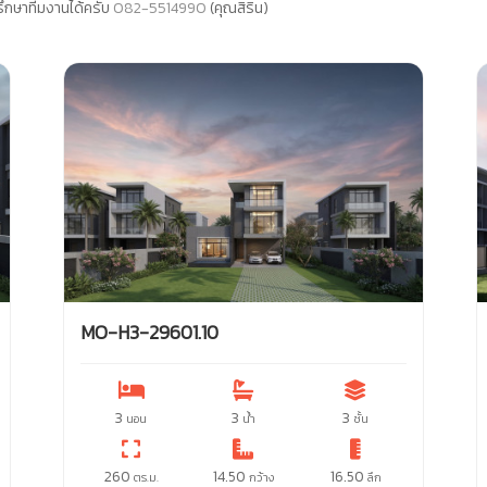
ึกษาทีมงานได้ครับ
082-5514990
(คุณสิริน)
MO-H3-29601.10
3
3
3
นอน
น้ำ
ชั้น
260
14.50
16.50
ตร.ม.
กว้าง
ลึก