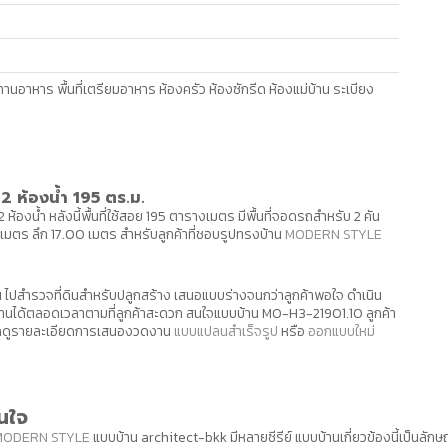
บประทานอาหาร พื้นที่เตรียมอาหาร ห้องครัว ห้องซักรีด ห้องแม่บ้าน ระเบียง
 ห้องน้ำ 195 ตร.ม.
 ห้องน้ำ หลังนี้พื้นที่ใช้สอย 195 ตารางเมตร มีพื้นที่จอดรถสำหรับ 2 คัน
 เมตร ลึก 17.00 เมตร สำหรับลูกค้าที่ชอบรูปทรงบ้าน
MODERN STYLE
ปสำรวจที่ดินสำหรับปลูกสร้าง เสนอแบบร่างจนกว่าลูกค้าพอใจ ดำเนิน
านได้ตลอดเวลาตามที่ลูกค้าสะดวก สนใจแบบบ้าน MO-H3-21901.10 ลูกค้า
ามารถดูรายละเอียดการเสนองวดงาน
แบบแปลนสำเร็จรูป
หรือ
ออกแบบใหม่
นใจ
MODERN STYLE
แบบบ้าน architect-bkk มีหลายซีรีย์ แบบบ้านเกี่ยวข้องนี้เป็นล