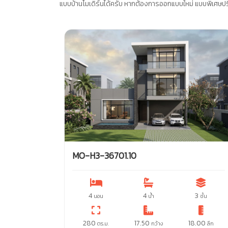
แบบบ้านโมเดิร์นได้ครับ หากต้องการออกแบบใหม่ แบบพิเศษปร
MO-H3-36701.10
4
4
3
นอน
น้ำ
ชั้น
280
17.50
18.00
ตร.ม.
กว้าง
ลึก