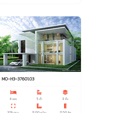
MO-H3-37601.03
4
5
3
นอน
น้ำ
ชั้น
376
11.00
21.50
ตร.ม.
กว้าง
ลึก