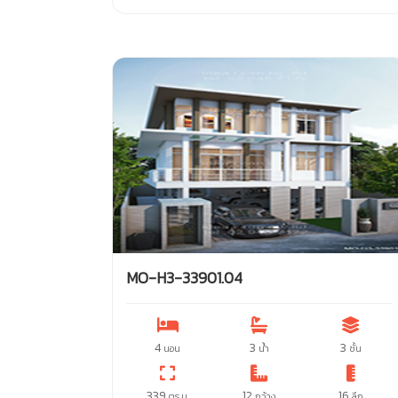
MO-H3-33901.04
4
3
3
นอน
น้ำ
ชั้น
339
12
16
ตร.ม.
กว้าง
ลึก