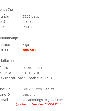
ดินก่อสร้าง
ดที่ดิน
: 55.25 ตร.ว.
ดินกว้าง
: 13.00 ม.
ินลึก
: 17.00 ม.
คาแบบครบชุด
นวนแบบ
: 7 ชุด
คาแบบ
:
สอบถาม
ต่อซื้อแบบ
นักงาน
:
02-5092324
ิการ จ-อา
: 9:00-18:00น.
าร์- อาทิตย์ นัดล่วงหน้าอย่างน้อย 1 วัน)
ถาปนิก
:
082-5514990
(คุณสิริน)
Line ID
:
gimyong
Email
: armarketing57@gmail.com
(เซลล์กรุณาใช้เบอร์โทร 02-5092324)