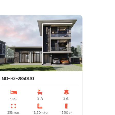
MO-H3-28501.10
4
3
3
นอน
น้ำ
ชั้น
253
18.50
15.50
ตร.ม.
กว้าง
ลึก