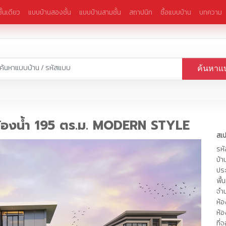
ั้นเดียว
แบบบ้านสองชั้น
แบบบ้านสามชั้น
สถาปนิก
ซื้อแบบบ้าน
บทความ
ค้นหาแ
 ห้องน้ำ 195 ตร.ม. MODERN STYLE
สเ
รห
บ้า
ปร
พื้
จำน
ห้
ห้อ
ที่