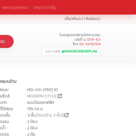
ผลงานออกแบบ
ตกแต่งภายใน
เกี่ยวกับเรา
|
ติดต่อเรา
ใบอนุญาตสถาปนิกควบคุม
เลขที่
น 059-63
บบ
โทร
02-5092324
แอด LINE
@BANGKOKBABPLAN
ปคแบบบ้าน
ัสแบบ
: MO-H3-21901.10
นสไตล์
:
MODERN STYLE
ะเภท
: แบบโฮมออฟฟิศ
นที่ใช้สอย
: 195 ตร.ม.
วนชั้น
: 3 ชั้น ['
แบบบ้าน 3 ชั้น
']
องนอน
: 2 ห้อง
งน้ำ
: 2 ห้อง
จอดรถ
: 2 คัน