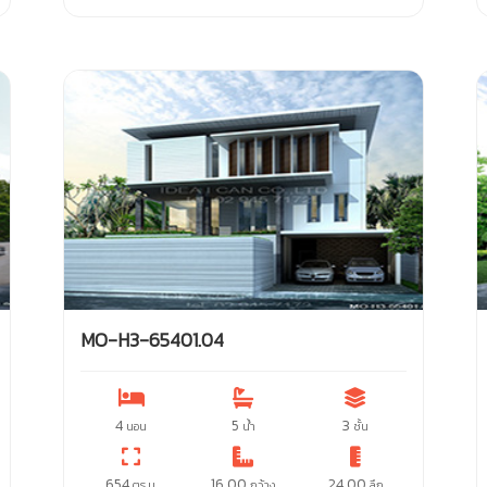
MO-H3-65401.04
4
5
3
นอน
น้ำ
ชั้น
654
16.00
24.00
ตร.ม.
กว้าง
ลึก