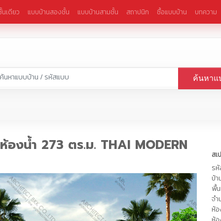
ั้นเดียว
แบบบ้านสองชั้น
แบบบ้านสามชั้น
สถาปนิก
ซื้อแบบบ้าน
บทความ
ค้นหาแ
 ห้องน้ำ 273 ตร.ม. THAI MODERN
สเ
รห
บ้า
พื้
จำน
ห้
ห้อ