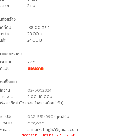
จอดรถ
: 2 คัน
ดินก่อสร้าง
ดที่ดิน
: 138.00 ตร.ว.
ดินกว้าง
: 23.00 ม.
ินลึก
: 24.00 ม.
คาแบบครบชุด
นวนแบบ
: 7 ชุด
คาแบบ
:
สอบถาม
ต่อซื้อแบบ
นักงาน
:
02-5092324
ิการ จ-อา
: 9:00-18:00น.
าร์- อาทิตย์ นัดล่วงหน้าอย่างน้อย 1 วัน)
ถาปนิก
:
082-5514990
(คุณสิริน)
Line ID
:
gimyong
Email
: armarketing57@gmail.com
(เซลล์กรุณาใช้เบอร์โทร 02-5092324)