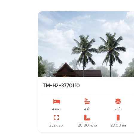
TM-H2-37701.10
4
4
2
นอน
น้ำ
ชั้น
352
26.00
23.00
ตร.ม.
กว้าง
ลึก