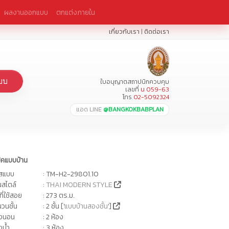
ผลงานออกแบบ
ตกแต่งภายใน
เกี่ยวกับเรา
|
ติดต่อเรา
บบ
ใบอนุญาตสถาปนิกควบคุม
เลขที่
น 059-63
โทร
02-5092324
แอด LINE
@BANGKOKBABPLAN
ปคแบบบ้าน
ัสแบบ
: TM-H2-29801.10
นสไตล์
:
THAI MODERN STYLE
นที่ใช้สอย
: 273 ตร.ม.
วนชั้น
: 2 ชั้น ['
แบบบ้านสองชั้น
']
องนอน
: 2 ห้อง
งน้ำ
: 3 ห้อง