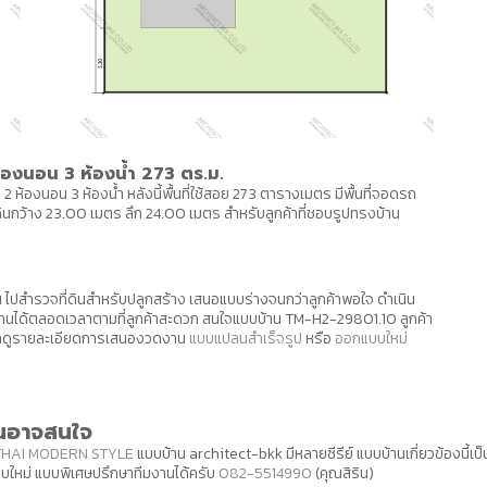
งนอน 3 ห้องน้ำ 273 ตร.ม.
2 ห้องนอน 3 ห้องน้ำ หลังนี้พื้นที่ใช้สอย 273 ตารางเมตร มีพื้นที่จอดรถ
ดินกว้าง 23.00 เมตร ลึก 24.00 เมตร สำหรับลูกค้าที่ชอบรูปทรงบ้าน
ปสำรวจที่ดินสำหรับปลูกสร้าง เสนอแบบร่างจนกว่าลูกค้าพอใจ ดำเนิน
านได้ตลอดเวลาตามที่ลูกค้าสะดวก สนใจแบบบ้าน TM-H2-29801.10 ลูกค้า
ามารถดูรายละเอียดการเสนองวดงาน
แบบแปลนสำเร็จรูป
หรือ
ออกแบบใหม่
นอาจสนใจ
THAI MODERN STYLE
แบบบ้าน architect-bkk มีหลายซีรีย์ แบบบ้านเกี่ยวข้องนี้
บใหม่ แบบพิเศษปรึกษาทีมงานได้ครับ
082-5514990
(คุณสิริน)