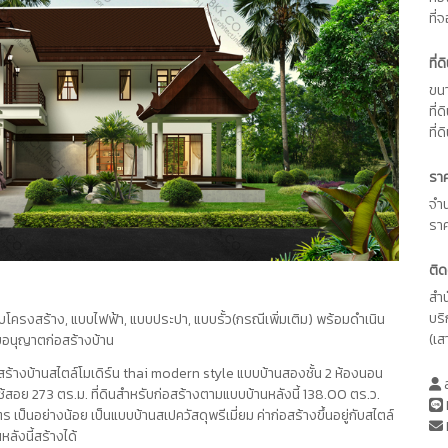
ที่
ที่
ขนา
ที่
ที่ด
รา
จำ
รา
ติด
สำ
บร
บโครงสร้าง, แบบไฟฟ้า, แบบประปา, แบบรั้ว(กรณีเพิ่มเติม) พร้อมดำเนิน
(เส
บอนุญาตก่อสร้างบ้าน
างบ้านสไตล์โมเดิร์น thai modern style แบบบ้านสองชั้น 2 ห้องนอน
ส
ี่ใช้สอย 273 ตร.ม. ที่ดินสำหรับก่อสร้างตามแบบบ้านหลังนี้ 138.00 ตร.ว.
เป็นอย่างน้อย เป็นแบบบ้านสเปควัสดุพรีเมี่ยม ค่าก่อสร้างขึ้นอยู่กับสไตล์
ลังนี้สร้างได้